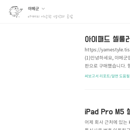
야메군
야메의 이상한 생각과 공감
아이패드 셀룰러
https://yamestyle
(1)안녕하세요, 야메군입니다
판으로 구매했습니다. 항상
매했는데, 그 이유는 WiFi가
써보고서 리포트/알면 도움될
566 iPad Pro M5
점에 방문, 기존에 사용
110GB 요금제로 설정한
iPad Pro M
어제 회사 근처에 있는