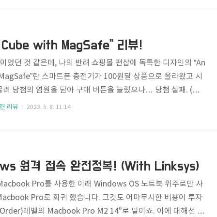
 1시간 반 가량의 운동에도 불구하고 체력이 떨어지는 것이 체감될
야 할 지 아니면 운동량을 줄여야 할 지를 고민하던 차에 옆 자리
릭터가 그려진 팩에 담긴 뭔가를 맛있게 먹고 있더군요? "핑크보
1 Cube with MagSafe" 리뷰!
즈음이었던 것 같은데, 나의 반려 쇼핑몰 펀샵에 독특한 디자인의 “An
 with MagSafe”란 스마트폰 충전기가 100원딜 상품으로 올라왔고 시
려 당첨의 염원을 담아 구매 버튼을 눌렀으나… 당첨 실패. (이
딜은 정말 당첨 안된다.) 특히나 기대했던 탓인지 빡침이 몇 배로
련 리뷰
2023. 5. 8. 11:14
 더해지는 이 빡친 마음을 어떻게든 다스려야 했기에 Anker US
er.com/)로 출동. 가격을 보니 위풍당당하게 $159.99(세금 포함)가
율이 1달러당 1,339원쯤 했으니 한화로 21만원 쯤 했던 거 같다.
은 생각... “어..
ows 원격 접속 완전정복! (With Linksys)
acbook Pro를 사용한 이래 Windows OS 노트북 위주로만 사
acbook Pro로 회귀 했습니다. 그것도 어마무시한 비용이 투자
to Order)레벨의 Macbook Pro M2 14"로 말이죠. 이에 대해선 차