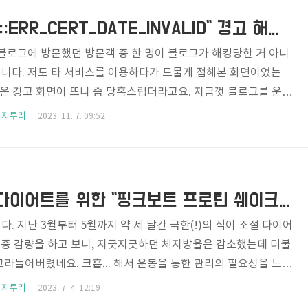
, "이건 남겨야해!" 하는 무모한 의욕(?)에 사로 잡혀 Part 1과
티스토리, "NET::ERR_CERT_DATE_INVALID" 경고 해결방법!
 블로그에 방문했던 방문객 중 한 명이 블로그가 해킹당한 거 아니
니다. 저도 타 서비스를 이용하다가 드물게 접해본 화면이었는
같은 경고 화면이 뜨니 좀 당혹스럽더라고요. 지금껏 블로그를 운영
나 신용카드 정보 같은 건 입력받아본 적이 없는데 갑작스러운 공
 자투리
2023. 11. 7. 09:52
. 헐... 뭐가 문제일까 싶어서 검색을 해보니 어떤 블로그에서는
 맞지 않아서 생기는 문제라고 하고 또 어떤 이는 레지스트리 정
도 합니다. 또, 어떤 이는 네트워크 설정에서 구글이나 MS에서
올 수 있도록 IP를 수정하라고도 했습니다. 여기에 브라우저를
당신의 건강한 다이어트를 위한 "핑크보트 프로틴 쉐이크!!"
 확장 프..
. 지난 3월부터 5월까지 약 세 달간 극한(!)의 식이 조절 다이어
 체중 감량을 하고 보니, 지긋지긋하던 체지방율은 감소했는데 더불
라들어버렸네요. 크흡... 해서 운동을 통한 관리의 필요성을 느꼈
)부터 회사 근처의 헬스장에서 유산소 운동과 근력 운동을 병행하기
 자투리
2023. 7. 4. 12:19
 후 식사량은 식이 조절 때보다 절반 정도를 늘려 체력 저하를 방