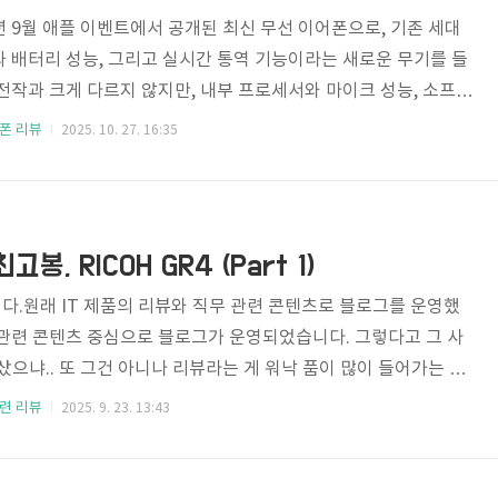
5년 9월 애플 이벤트에서 공개된 최신 무선 이어폰으로, 기존 세대
과 배터리 성능, 그리고 실시간 통역 기능이라는 새로운 무기를 들
전작과 크게 다르지 않지만, 내부 프로세서와 마이크 성능, 소프트
변화를 보여줍니다. 특히 실시간 통역 기능은 단순히 음악 감상이
폰 리뷰
2025. 10. 27. 16:35
 이제는 이어폰이 언어 장벽을 허물 수 있는 도구가 될 수 있음을
서 큰 화제를 모았습니다. 지원 언어는 초기 단계지만, 아이폰과
바로 귀에 들려주거나 상대방에게 전달하는 방식은 분명 신선합니
를 제외한 영어, 프랑스어 등 5개국어를 지원했으나 iOS 26.1 베
, RICOH GR4 (Part 1)
다.원래 IT 제품의 리뷰와 직무 관련 콘텐츠로 블로그를 운영했
 관련 콘텐츠 중심으로 블로그가 운영되었습니다. 그렇다고 그 사
안샀으냐.. 또 그건 아니나 리뷰라는 게 워낙 품이 많이 들어가는 콘
 블로그 보다는 유튜브와 같은 영상 플랫폼으로 옮겨가다보니 상
련 리뷰
2025. 9. 23. 13:43
콘텐츠를 얼마나 소비할까 싶어 차츰 블로그에 리뷰 콘텐츠 남기
습니다.(유튜브 콘텐츠 만들 엄두는 또 안납니다. 허허) 그러던
R4 카메라를 득템하는 기회를 얻었고 짬짬히 스냅 샷을 찍어보며 감