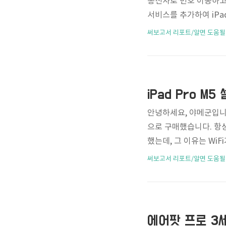
통신사로 번호 이동하고,
서비스를 추가하여 iPa
니다. 그런데.. 개통 
써보고서 리포트/알면 도움될
대리점에서 개통이 안될거
제를 추가할 수 없음이
통신사에 문의하십시오. 
해오며 해보지 못했던 
iPad Pro M5
단 대리점에..
안녕하세요, 야메군입니다. 
으로 구매했습니다. 항상 
했는데, 그 이유는 Wi
은 미래 탓이었습니다.
써보고서 리포트/알면 도움될
환경일텐데..." 같은 
여기에 1TB 용량으로 
o-texture 글래스(
때문입니다. 하지만 생각
에어팟 프로 3