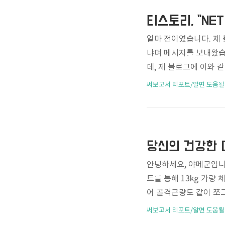
탄에 감탄을 거듭한 나머지
2로 나누어..
얼마 전이였습니다. 제
냐며 메시지를 보내왔습
데, 제 블로그에 이와 
하며 타인의 계정 정보
써보고서 리포트/알면 도움될
격자의 정보 도용이라니요
컴퓨터의 날짜와 시간이
보를 수정해줘야 한다고
실시간으로 시간을 가져
삭제했다가 재설치하거나
안녕하세요, 야메군입니다
트를 통해 13kg 가량
어 골격근량도 같이 쪼그
고 지난 6월 19일(월
써보고서 리포트/알면 도움될
시작했습니다. 운동 시작