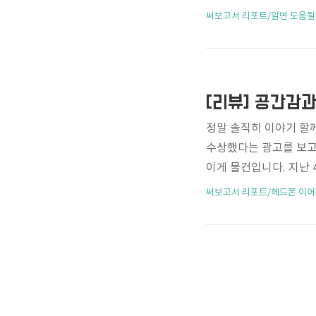
후 기회가 된다면 언급하기
써보고서 리포트/알면 도움될
용 중인데, 워낙 고성
사용 중입니다만, 성능 
사용해야 할 일이 있으나
Windows OS가 설치
정말 솔직히 이야기 할께요
수상했다는 광고를 보고 
이게 물건입니다. 지난 4월
ech Specs 크기 190
써보고서 리포트/헤드폰 이어
tX HD, Lightning,
간 노이즈캔슬링 지원 X
드 통화 통화용 마이크 
랍니다. "아니 뭐 이..