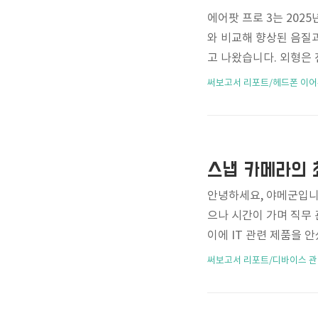
에어팟 프로 3는 202
와 비교해 향상된 음질
고 나왔습니다. 외형은 
웨어 최적화에서 많은 
써보고서 리포트/헤드폰 이어
나 통화 편의를 넘어서,
보여주는 시도라는 점에
연동해 번역된 음성을 
다. (출시 당시엔 한국어
스냅 카메라의 최고봉
타 버전에서..
안녕하세요, 야메군입니
으나 시간이 가며 직무
이에 IT 관련 제품을 
텐츠인데다 제품 리뷰가
써보고서 리포트/디바이스 관
대적으로 글로 작성된 
는 일을 조금씩 멀리해왔
중 최근 RICOH의 G