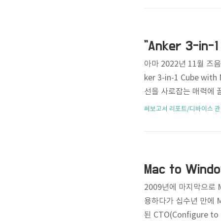
지하려고 했는데, 하루
정도라 식사량을 더 늘려
직장 동료가 귀여운 캐
"Anker 3-in-
트 프로..
아마 2022년 11월 
ker 3-in-1 Cube
선을 사로잡는 매력에 끌
것 뿐만 아니라 100원
써보고서 리포트/디바이스 관
다가왔고, 시간이 갈수록
(https://www.ank
찍혀 있더군요. (당시 환
개 비싸!!) 그리고 드는 짧
Mac to Wind
2009년에 마지막으로 M
용하다가 십수년 만에 M
된 CTO(Configure 