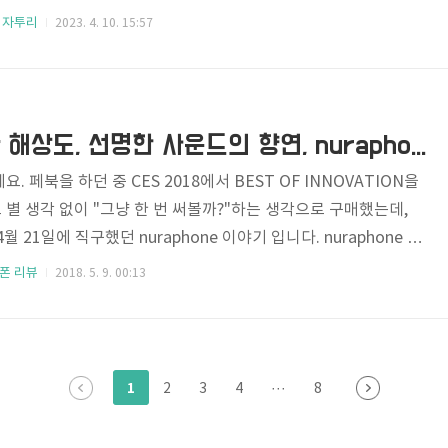
로 하고요. 이 새로운 Macbook Pro를 수령한 후 한 달쯤 사
 자투리
2023. 4. 10. 15:57
능 제품인지라 대부분의 작업에서 조금의 불편함 없이 만족스럽게
외적인 딱 하나의 문제! 아주 가끔 공동인증서(구 공인인증서)를
 Windows OS 환경만 대응하는 경우가 있는 탓에 어쩔 수 없이
된 PC를 이용해야 할 일이 생기..
[리뷰] 공간감과 해상도, 선명한 사운드의 향연, nuraphone
. 페북을 하던 중 CES 2018에서 BEST OF INNOVATION을
별 생각 없이 "그냥 한 번 써볼까?"하는 생각으로 구매했는데,
 21일에 직구했던 nuraphone 이야기 입니다. nuraphone T
x170x88mm 무게 329g 유닛크기 40mm 연결방식 Bluetooth ap
폰 리뷰
2018. 5. 9. 00:13
 USB-C, Micro-USB, Analog(3.5mm) 배터리 리튬이온, 최대 20시
 (이중 밀폐구조) 소재 스테인레스, 알루미늄, 저자극성 실리콘패
사이트에 들어가 nuraphone를 구매하려고 보니 케이블이 별매
1
2
3
4
···
8