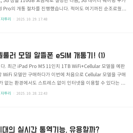
 5G 심플 110GB 요금제로 설정한 다음, 5G 데이터 쉐어링 부가
d Pro의 개통 절차를 진행했습니다. 적어도 여기까진 순조로웠습
절차 끝무렵 QR코드를 인식하는 단계에서 인식이 안된다는 겁니다.
 자투리
2025. 10. 29. 17:48
라곤 상상도 못했는데, 예의 동일한 경고 메시지... 셀룰러 요금
 코드는 더 이상 유효하지 않습니다.자세한 사항은 사용자의 이동
그들은 당황하고 저는 절망하고... 그간 수 많은 디바이스를 사용
경험을 접하게 되니 뭐라 말할 수 없는 감정이 솟구쳐오더군요. 일
 셀룰러 모델 알뜰폰 eSIM 개통기! (1)
최근 iPad Pro M5 11인치 1TB WiFi+Cellular 모델을 예판
WiFi 모델만 구매하다가 이번에 처음으로 Cellular 모델을 구매
Fi가 없는 환경에서도 스트레스 없이 인터넷을 이용할 수 있다는 밝
 사실 "사용하는 아이폰과 테터링으로 연결하면 별반 차이가 없는
 자투리
2025. 10. 28. 22:43
생각 따위는 하지 않았습니다.(실리? 그딴 건 개나 줘버려.ㅎㅎㅎ)
주문했는데, 굳이 큰 용량으로 주문한 이유는 반사율이 낮은 Nan
반사율 약 1.65%)를 선택할 수 있는 옵션이 1TB 이상에만 존재했기
해보면 "기본으로 제공되는 스탠다드 ..
세대의 실시간 통역기능, 유용할까?