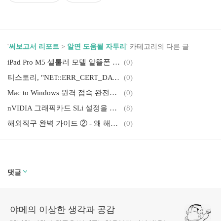
'
써보고서 리포트
>
알면 도움될 자투리
' 카테고리의 다른 글
iPad Pro M5 셀룰러 모델 알뜰폰 eSIM 개통기! (1)
(0)
티스토리, "NET::ERR_CERT_DATE_INVALID" 경고 해결방법!
(0)
Mac to Windows 원격 접속 완전정복! (With Linksys)
(0)
nVIDIA 그래픽카드 SLi 설정을 위한 눈물겨운 드라마..
(8)
해외직구 완벽 가이드 ② - 왜 해외배송대행은 꼭 델라웨어일까?
(0)
댓글
야메의 이상한 생각과 공감