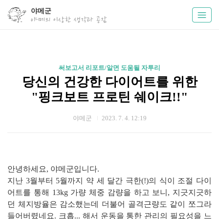
야메군
야메의 이상한 생각과 공감
써보고서 리포트/알면 도움될 자투리
당신의 건강한 다이어트를 위한
"핑크보트 프로틴 쉐이크!!"
야메군
2023. 7. 4. 12:19
안녕하세요, 야메군입니다.
지난 3월부터 5월까지 약 세 달간 극한(!)의 식이 조절 다이
어트를 통해 13kg 가량 체중 감량을 하고 보니, 지긋지긋하
던 체지방율은 감소했는데 더불어 골격근량도 같이 쪼그라
들어버렸네요. 크흡... 해서 운동을 통한 관리의 필요성을 느