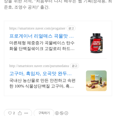
상을 위한 서적, "처음부터 다시 배우는 웹 기획(정재용, 최
준호, 조영수 공저)" 출간.
https://smartstore.naver.com/progainer
광고
프로게이너 리얼매스 곡물맛 체
중+근육 벌크업 보충식품
마른체형 체중증가 곡물베이스 탄수
화물 단백질쉐이크 고칼로리 하드게
이너 마른체형 체중증가 곡물베이스
탄수화물 단백질쉐이크 고칼로리 하
드게이너
http://smartstore.naver.com/purumedatea
광고
고구마, 흑임자, 오곡맛 완두고
구마! 완두흑임자!
국내산 농산물로 만든 안전하고 속편
한 100% 식물성단백질 고구마, 흑임
자, 오곡 고단백질을 쉽고 간편하게,
식물성 원료 100%로 만들어 속이 편
안합니다.
2
구독하기