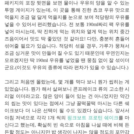
패키지의 포장 뒷면을 보면 물이나 우유의 양을 알 수 있는
투명 게이지가 있는데, 이 곳을 통해 진한 쵸코 우유 맛으로
먹을지 조금 덜 달게 먹을지를 눈으로 보며 적당량의 우유를
넣을 수 있어서 편리했습니다. 전 보통 190ml짜리 팩 우유를
넣어 마시는데, 딱 진하게 먹는 위치와 옅게 먹는 위치 중간
즈음이어서 맛도 딱 좋았던 것 같아요! 다만, 충분히 흔들어
섞어줄 필요가 있습니다. 적당히 섞을 경우, 가루가 뭉쳐서
조금 싱거운 맛이 만들어 질 수도 있기 때문인데 우연인지는
모르겠지만 딱 190ml 우유를 넣었을 땐 뭉침 없이 잘 섞이더
군요.(이것도 우유의 종류에 따라 편차가 있을 수 있습니다.)
그리고 처음엔 몰랐는데, 몇 개를 먹다 보니 뭔가 씹히는 게
있었습니다. 뭔가 해서 살펴보니 콘프레이크 류의 고소한 시
리얼 이더라고요. 많은 양이 들어 있는 건 아니었지만 약간
의 씹는 맛이 있다는 점에서 그냥 꿀떡꿀떡 마시는 다른 쉐
이크보다 더 나은 선택이 될 수도 있겠다 싶습니다. 앞서서
아침 저녁으로 각각 1개 씩의
핑크보트 프로틴 쉐이크
를 마
신다고 했는데, 확실히 빈 속으로 아침을 나설 때에 비해 든
든할 정도는 아니지만 밥 생각이 나지는 않을 정도의 포만감