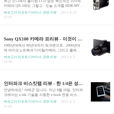
최근 소니에서 출시된 LCD 없는 혁신적인 스마트
아이폰 4는 3개월.. 아이폰 4S는 1개월 여가 걸리며
카메라 QX-100도 그렇고.. 오늘 소개할 HDR-MV1
점차 빠른 국내 출시가 이루어졌는데요, 3GS나 4의
도 그렇고.. 과거의 소니다운 약간 똘끼있는 아이
써보고서 리포트/디바이스 관련 리뷰
2013. 9. 25.
경우 출시 전날 국내에서 줄서기 행렬과 온라인 예
템? 모습으로 돌아가는 듯 하여, 한때 "소니빠"였던
15:47
약 폭주사태가 일어났지만, 5S의 경우엔 ..
제 입장에서 왠지 기분이 좋아집니다. 하지만 MDR
-1R 스티커 사태로 인해 난 더 이상 소니를 내려놓
기로 했지.. 약 두 달 후 출시될 예정인 HDR-MV1
은 휴대용 뮤직비디오 레코딩을 지향하는 기기로
Sony QX100 카메라 프리뷰 - 이것이 바로 혁신이다.
지난 9월 6일부터 11일까지 독일 베를린에서 열린
IFA 2013 행사를 통해 첫 선을 보였습니다. 아.. 그
1980년대에서 90년대까지 워크맨으로.. 2000년대
러고보니, 괴랄한 역작.. 갤럭시기어도 여기서 첫
에 바이오노트북과 디지털카메라, 그리고 플레이
선을 보였지.. HDR-MV1는 일상 동영상 촬영이 목
스테이션 등 매 시기에 IT트렌드를 이끄는 대표적
써보고서 리포트/디바이스 관련 리뷰
2013. 9. 5.
적인 일반유저가 아닌, 프로/아마추어 뮤지션이나
인 프리미엄 전자회사로 널리 알려진 소니... 하지
18:30
뮤직비디오 제작니즈를 가진 유저를 위한..
만 2000년대 중후반부터 불어닥친 'Smart'와 'Mobil
e'과 같은 시장변화에 "어어어어!!!" 하며 미처 대응
하지 못하는 사이, 2010년도 들어 거의 전 분야에
걸친 쇠퇴의 일로를 걷던 SONY가 이번에 제대로
인터파크 비스킷탭 리뷰 - 한 1/4은 성공한걸까?
큰 사고를 친 것 같습니다.. 이번에 소니에서는 포
텐터진 QX100과 QX10 스마트 디지털카메라를 출
안녕하세요? 야메군 입니다. 지난 8월 16일, 인터파
시했는데요, 스마트 디지털카메라라면.. 왠지 삼성
크에서는 e-ink 기술을 사용한 e-book 전용 비스킷
의 괴작 "갤럭시카메라"나 그 이후에 출시된 NX시
의 실패를 뒤로하고 컬러 LCD를 탑재한 태블릿PC
써보고서 리포트/디바이스 관련 리뷰
2013. 9. 2.
리즈 등과 같이 터치방식의 LCD가 큼지막하게 달
인 비스킷탭을 출시했었는데요, 비슷한 시기에 출
11:01
려있고 카메라로 페이스북이나 트위터에 사진을 ..
시되었던 e-book 전용 단말기인 한국 이퍼브의 크