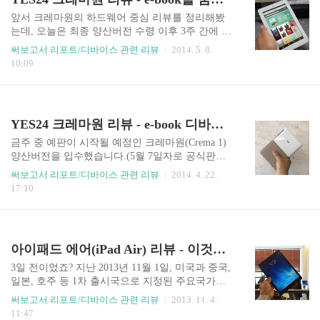
다스려야 했기에 Anker US(https://www.anker.com/)
로 출동. 가격을 보니 위풍당당하게 $159.99(세금
앞서 크레마원의 하드웨어 중심 리뷰를 정리해봤
포함)가 찍혀 있더군요. (당시 환율이 1달러당 1,33
는데, 오늘은 최종 양산버전 수령 이후 3주 간에 걸
9원쯤 했으니 한화로 21만원 쯤 했던 거 같다. 개
쳐 꼼꼼히 살펴본 UI와 ebook 관련 기능을 살펴보
써보고서 리포트/디바이스 관련 리뷰
2014. 5. 8.
비싸!!) 그리고 드는 짧은 생각... “어..
겠습니다. 먼저 내용을 정리하기에 앞서... 타 상업
10:09
적인 블로그와 달리 지금까지 제 블로그를 통해 리
뷰해왔던 모든 디바이스 혹은 모바일 주변기기들
은 제가 직접 구매해서 리뷰를 작성해왔기에 단점
에 대해서 큰 부담없이 확실히 지적할 수 있었는데,
YES24 크레마원 리뷰 - e-book 디바이스의 방향성을 보다, 외관/하드웨어 편
이번 크레마원과 같은 케이스는 지인을 통해 디바
이스 협찬을 받아 리뷰를 작성하는 것이기에 다소
금주 중 예판이 시작될 예정인 크레마원(Crema 1)
조심스러운 부분이 있었고, 속된 말로 '얼마나 빨아
양산버전을 입수했습니다.(5월 7일자로 공식판매
줘야 하는걸까..?' 혹은 '까야할 꺼리를 어느 정도
가 시작됐습니다. 16GB는 21만원 대, 32GB는 23만
써보고서 리포트/디바이스 관련 리뷰
2014. 4. 22.
수위로 조절해야 하는 걸까?'를 고민하지 않을 수
원대로 책정됐군요?) 지난 2014년 1월 초에 미국에
17:10
없었습니다. (이 역시 돈을 받거나 혹은 디바이스
서 열린 2014 CES 행사를 통해 처음 공개되었던 Y
를 공짜로 얻거나 하진..
ES24 크레마원 양산버전은 Android 4.2 젤리빈을
탑재하였고, 1280x800의 해상도를 가진 7인치 IPS-
LCD WXGA급 디스플레이를 사용하는 등, 앞서 언
아이패드 에어(iPad Air) 리뷰 - 이것이 완성형이다!!
론을 통해 공개됐던 전반적인 스펙과 동일한 구성
을 보이고 있는데요, 지금까지 국내에서 출시되었
3일 전이었죠? 지난 2013년 11월 1일, 미국과 중국,
던 20만원 대 이하의 7인치 컬러 태블릿들과 비교
일본, 호주 등 1차 출시국으로 지정된 주요국가에
했을 때, 하드웨어 완성도 측면에서는 가장 높은 점
서 기존 아이패드 4세대보다 약 20% 얇아지고, 2
써보고서 리포트/디바이스 관련 리뷰
2013. 11. 4.
수를 줄 수 있을만큼, 만족스러운 편입니다. 이 높
8% 가벼워진 5세대 아이패드, 에어(iPad Air)를 출
11:47
은 완성도의 근간에는 뛰어난 ..