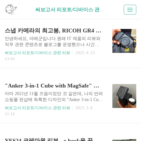
써보고서 리포트/디바이스 관련 리뷰 (28)
스냅 카메라의 최고봉, RICOH GR4 (Part 1)
안녕하세요, 야메군입니다.원래 IT 제품의 리뷰와
직무 관련 콘텐츠로 블로그를 운영했으나 시간이
가며 직무 관련 콘텐츠 중심으로 블로그가 운영되
써보고서 리포트/디바이스 관련 리뷰
2025. 9. 23.
었습니다. 그렇다고 그 사이에 IT 관련 제품을 안샀
13:43
으냐.. 또 그건 아니나 리뷰라는 게 워낙 품이 많이
들어가는 콘텐츠인데다 제품 리뷰가 블로그 보다
는 유튜브와 같은 영상 플랫폼으로 옮겨가다보니
상대적으로 글로 작성된 콘텐츠를 얼마나 소비할
"Anker 3-in-1 Cube with MagSafe" 리뷰!
까 싶어 차츰 블로그에 리뷰 콘텐츠 남기는 일을 조
금씩 멀리해왔습니다.(유튜브 콘텐츠 만들 엄두는
아마 2022년 11월 즈음이었던 것 같은데, 나의 반려
또 안납니다. 허허) 그러던 중 최근 RICOH의 GR4
쇼핑몰 펀샵에 독특한 디자인의 “Anker 3-in-1 Cube
카메라를 득템하는 기회를 얻었고 짬짬히 스냅 샷
with MagSafe”란 스마트폰 충전기가 100원딜 상품
써보고서 리포트/디바이스 관련 리뷰
2023. 5. 8.
을 찍어보며 감탄에 감탄을 거듭한 나머지, "이건
으로 올라왔고 시선을 사로잡는 매력에 끌려 당첨
11:14
남겨야해!" 하는 무모한 의욕(?)에 사로 잡혀 Part 1
의 염원을 담아 구매 버튼을 눌렀으나… 당첨 실패.
과 2로 나누어..
(이것 뿐만 아니라 100원딜은 정말 당첨 안된다.)
특히나 기대했던 탓인지 빡침이 몇 배로 다가왔고,
시간이 갈수록 더해지는 이 빡친 마음을 어떻게든
YES24 크레마원 리뷰 - e-book을 꿈꾸는 태블릿. UI/소프트웨어 편.