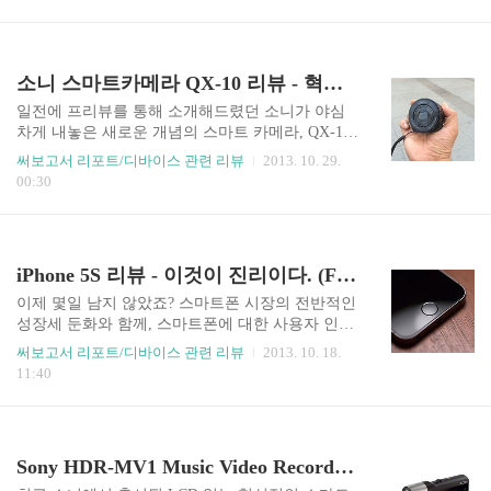
시했습니다. 이번에 출시된 아이패드 에어는 아이
폰 5S와 같은 64bit AP인 A7칩과 가속도계, 자이로
스코프 등의 센서를 분리한 M7칩을 탑재하여 기존
아이패드에 비해 약 1.2배(애플 측 자료에 따르면
소니 스마트카메라 QX-10 리뷰 - 혁신은 혁신인데...
최대 2배) 가량 빠른 성능을 보여주며, 기존의 듀얼
밴드 WiFi(2.4GHz, 5GHz)에 MIMO(multiple-input
일전에 프리뷰를 통해 소개해드렸던 소니가 야심
multiple-output)기술을 기반으로 최대 다운로드 속
차게 내놓은 새로운 개념의 스마트 카메라, QX-10
도를 기존의 150Mbps에서 300Mbps로 두 배 끌어
0.. 안타깝게도 구매 당시 아마존에서 QX-100의 배
써보고서 리포트/디바이스 관련 리뷰
2013. 10. 29.
올렸습니다. 뿐만 아니라 앞서 출시된..
송일정이 급작스럽게 지연되는 바람에 과감히 취
00:30
소한 후 QX-10 블랙모델로 재구매했습니다. 그리
고 그 결정.. 참 잘했다는 생각이 듭니다. QX-100
였다면 좌절했을거야.. QX-10이 제 품에 안겼던 10
월 초순 경.. 미니멀하고 귀여운 원통형 박스에 큰
iPhone 5S 리뷰 - 이것이 진리이다. (Forwarding Thinking.)
환호를 지르며, 박스를 개봉했는데.. 생각보다도 큼
직한 원통형 렌즈 뭉치가 덩그러니 담겨있더군요..
이제 몇일 남지 않았죠? 스마트폰 시장의 전반적인
QX-100은 훨씬 더 크다는 계산이 나오죠.. 제품의
성장세 둔화와 함께, 스마트폰에 대한 사용자 인식
홍보 동영상으로 봤을 땐 실물에 비해 작은 사이즈
의 일반화 덕택에 스마트폰을 사기 위해 밤새 줄을
써보고서 리포트/디바이스 관련 리뷰
2013. 10. 18.
라 생각했는데, 서양인의 손 사이즈를 고려하지 못
서는 열성적인 모습은 많이 줄긴 했지만, 여전히 새
11:40
하고 그냥 "스마트폰과 연동되는 LCD가 없는 카..
로운 스마트폰 출시소식은 온, 오프라인 미디어를
가득 채울만큼 적잖은 이슈가 되곤 합니다. 미국날
짜로 9월 20일에 출시되었던 아이폰 5S와 5C가 불
과 한달여 후인 10월 25일에 국내에 출시된다고 합
Sony HDR-MV1 Music Video Recorder 프리뷰 - 음? 어디에 쓰는 물건인고?
니다. 아이폰 3GS의 경우, 미국 출시일 기준으로
무려 5개월 후인 2009년 11월 28일에 출시된 이래,