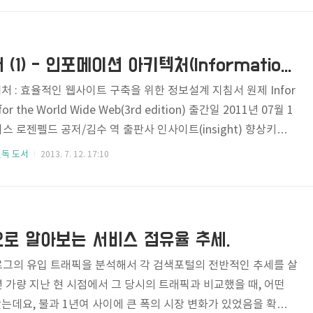
실에서 큰 일을 보다가.. 혹은 자기 전에.. 출퇴근 중 떠올랐다고 이
아이디어가 어디서 생각나건 무슨 상관이겠냐마는.. 문제는 아이디
랐다고 생각한다는 겁니다. 물론 과정에서 그렇..
기획자 필독도서 (1) - 인포메이션 아키텍처(Information Architecture)
 : 효율적인 웹사이트 구축을 위한 정보설계 지침서 원제 Infor
 for the World Wide Web(3rd edition) 출간일 2011년 07월 1
이스 로젠펠드 공저/김수 역 출판사 인사이트(insight) 향상키워드
정보설계, 웹사이트 설계 한줄평가 기획자의 책상에 꼭 있어야 할
필독 도서
2013. 7. 12. 17:10
8966260034 근 5년 간 웹기획 강의를 진행하며, 매번 구매를 독려했
협찬이 전혀 없음에도.. 해당 출판사 관계자가 보시면 참고 좀.. 회
면 곰, 새, 말, 원숭이 등등 동물 한 마리에 아주 심플한 디자인의
..
로 알아보는 서비스 점유율 추세.
블로그의 유입 트래픽을 분석해서 각 검색포털의 전반적인 추세를 살
년 가량 지난 현 시점에서 그 당시의 트래픽과 비교했을 때, 어떤
는데요, 불과 1년여 사이에 큰 폭의 시장 변화가 있었음을 확인할