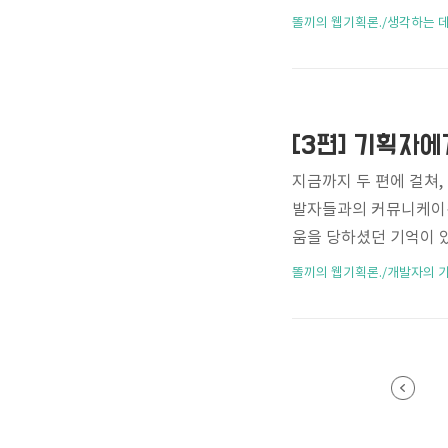
수 있었는데요, 그럼 어
똘끼의 웹기획론./생각하는 
속 트래픽의 약진과 네이버
le Web의 전체비중이 
온 것을 확인할 수 있
(%)이 높아진 것을 주
[3편] 기획자에
지금까지 두 편에 걸쳐
발자들과의 커뮤니케이
움을 당하셨던 기억이 
와의 커뮤니케이션 방법
똘끼의 웹기획론./개발자의 기
개발적 이해와 함께, 좋
환경의 이해 편을 마무리
들... 회원정보, 게시
치에 저장되게 됩니다.
장되고 출력되기 위한 데