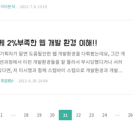
떤 변화가 생겼는지 지금부터 한 번 알아보겠습니다. 1. 모바일 접
데이터분석
2013. 7. 8. 13:19
의 승리.. 지난 2011년 11월에 체크했던 전체 트래픽 중 Mobi
10%에 못비쳤던데 반해, 2013년 6월 기준으로 15% 가까이 올라
었는데요, 이는 스마트폰을 중심으로 한 모바일 디바이스의 보급율
 원인으로 볼 수 있으며, 과거 어플리케이션 주도의 모바일 환경..
게 2%부족한 웹 개발 환경 이해!!
, 기획자가 알면 도움될만한 웹 개발환경을 다뤄봤는데요, 그간 개
션과정에서 이런 개발환경들을 잘 몰라서 무시당했다거나 서러
있다면, 저 미시깽과 함께 스텝바이 스텝으로 개발환경과 개발자
을 익혀보시기 바랍니다. 오늘은 그 마지막 편인 데이터베이스의
획썰戰!!
2013. 6. 30. 16:04
은 궁합의 개발환경을 소개하는 것으로 총 세 편에 걸친 웹 개발
 짓도록 하겠습니다. 다양한 정보를 저장할 수 있는 Database
판제목과 내용, 상품들... 이 모든 소스들은 데이터베이스라는 저장장
 여러분 하드에 모인 영화, 음악파일들처럼 웹에서 입력을 받고 저
21
1
···
18
19
20
22
23
24
···
26
이터들..