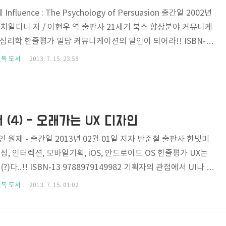
luence : The Psychology of Persuasion 출간일 2002년
트 치알디니 저 / 이현우 역 출판사 21세기 북스 향상분야 커뮤니케
 심리학 한줄평가 밀당 커뮤니케이션의 달인이 되어라!! ISBN-13
"설득의 심리학" 제가 심리와 관련해서 처음 접했던 책이고, 이 책을
필독 도서
2013. 7. 15. 23:59
구나..' 같은 나름의 깨달음을 얻었던 책이기도 합니다. 이 책은 한
기도 전인 2002년에 출간되었는데, 출간된 시점에 바로 읽었으
년이나 지났네요!! 이 책은 말을 잘하는 커뮤니케이션의 달인으로 가
책이 아니며, 여러 사례를..
(4) - 오래가는 UX 디자인
 원제 - 출간일 2013년 02월 01일 저자 반준철 출판사 한빛미
성, 인터렉션, 모바일기획, iOS, 안드로이드 OS 한줄평가 UX는
다..!! ISBN-13 9788979149982 기획자의 관점에서 UI나 U
가 아니다라고 여기저기 의견을 피력해왔는데, 그 이유는 기획자가
필독 도서
2013. 7. 15. 01:02
.. "왜 그 서비스가 존재해야 하는가?"를 중심으로 보기 때문이
가 허울좋은 껍데기 일 뿐이라고 생각하기 때문은 아니며, 기획자가
는 다소 거리가 있을 뿐, 기획자 역시도 시각적이거나 경험적인