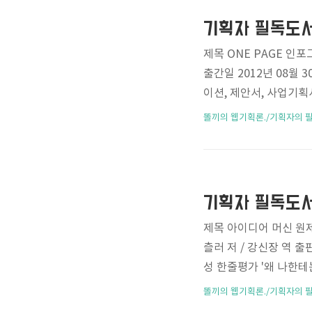
부분을 간과해서는 안된다
기획자 필독도서 
제목 ONE PAGE 인
출간일 2012년 08월
이션, 제안서, 사업기
면, 인포그래픽스를 익혀라!!
똘끼의 웹기획론./기획자의 
클래스 "4주만에 웹기획
가지는 분야 중 한 곳
적으로 진행하는 제 입
분야를 어떻게하면 사람
를..
제목 아이디어 머신 원제 T
츨러 저 / 강신장 역 
성 한줄평가 '왜 나한테는
88992286022 "아
똘끼의 웹기획론./기획자의 
하는 문구 중 하나인데,