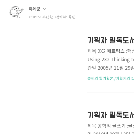
야메군
야메의 이상한 생각과 공감
기획자 필독도서 
제목 2X2 매트릭스 :핵심을
Using 2X2 Thinking 
간일 2005년 11월 2
사고의 전환, 문제해결 
똘끼의 웹기획론./기획자의 
난 수학을 싫어라하지... 
릭스.. 아시는 분들은 
점의 수리 1을 열심히 풀
기획자 필독도서 
제목 공학적 글쓰기 :글