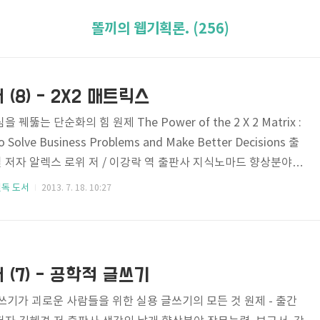
똘끼의 웹기획론. (256)
(8) - 2X2 매트릭스
 꿰뚫는 단순화의 힘 원제 The Power of the 2 X 2 Matrix :
to Solve Business Problems and Make Better Decisions 출
9일 저자 알렉스 로위 저 / 이강락 역 출판사 지식노마드 향상분야
능력, 관계지향적 사고 한줄평가 딜레마를 해결하는 힘... 하지만
필독 도서
2013. 7. 18. 10:27
ISBN-13 9788995989517 일단... 제목에서 오는 거부감.. 매트
아시겠지만, 제가 수학은 너무도 싫어라 합니다. 학창시절 80점 만
고도 8점 맞은 전적이 있다면 말 다했죠. 그 때문인지, 2X2 매..
(7) - 공학적 글쓰기
쓰기가 괴로운 사람들을 위한 실용 글쓰기의 모든 것 원제 - 출간