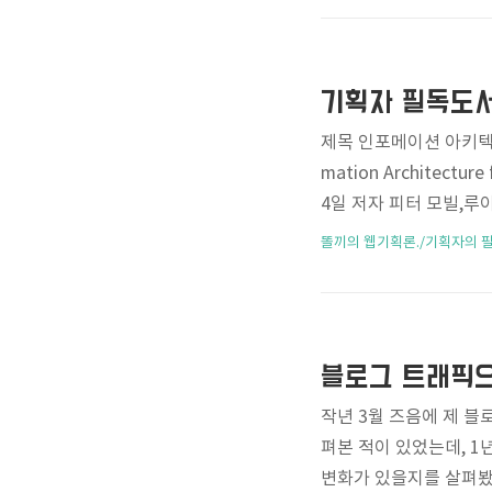
면 적지 않은 수가 화장
야기하곤 합니다. 뭐 
어가 어느 한 순간 떠올
제목 인포메이션 아키텍처
mation Architecture
4일 저자 피터 모빌,루
구조화능력, IA설계, 
똘끼의 웹기획론./기획자의 
책!! ISBN-13 978
던 책입니다. 출판사의 
사 개발자들 자리에 가보
책을 한 두 권쯤은 볼 수 
블로그 트래픽으
작년 3월 즈음에 제 
펴본 적이 있었는데, 1
변화가 있을지를 살펴봤