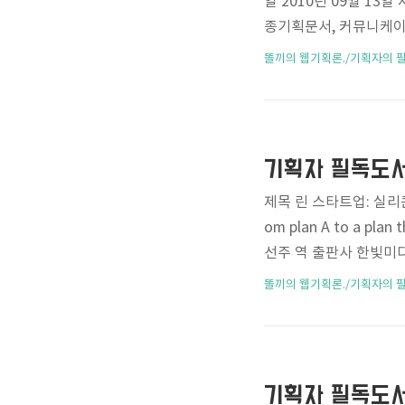
일 2010년 09월 13
종기획문서, 커뮤니케이
거야. ISBN-13 97
똘끼의 웹기획론./기획자의 
비중으로 다루는 내용 중 
설계하면 되는거지, 무슨
는 기획의 전 분야에 걸
등등 글쓰기가 필요치 않
제목 린 스타트업: 실리콘밸리
om plan A to a pl
선주 역 출판사 한빛미
한줄평가 원문내용은 탁월한데
똘끼의 웹기획론./기획자의 
대 초반과 2005년도 
험이 있는데 성공적인 
언급되는 방법을 본능적
으로 설명한 케이스를 답