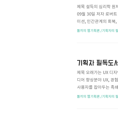
제목 설득의 심리학 원제 Inf
09월 30일 저자 로버
이션, 인간관계의 회복,
9788950949150 
똘끼의 웹기획론./기획자의 
통해 '아!! 그래서 그랬
일월드컵의 열기가 채 식
니.. 벌써 햇수로 11
는 길을 알려주는 그런 
기획자 필독도서 
제목 오래가는 UX 디자인
디어 향상분야 UX, 경험
사용자를 잡아두는 족쇄(?)
X는 그리 중요한 분야
똘끼의 웹기획론./기획자의 
존재하는 핵심적인 포인트
지, 절대로 UI나 UX
존재하는 이유의 핵심과