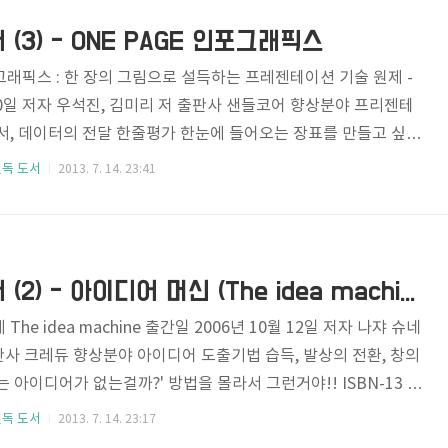
고 생각합니다. 기획자에게 있어서 UI와 UX는 단..
(3) - ONE PAGE 인포그래픽스
포그래픽스 : 한 장의 그림으로 설득하는 프레젠테이션 기술 원제 -
 30일 저자 우석진, 김미리 저 출판사 샌들코어 향상분야 프리젠테
획서, 데이터의 전달 한줄평가 한눈에 들어오는 장표를 만들고 싶다
 ISBN-13 9788998001001 [2016.03.26] 파인트리 오픈
필독 도서
2013. 7. 14. 23:41
 5년차 따라잡기" 강좌 신청하러 가기!! 요즘들어 제가 관심을
이 바로 "인포그래픽"인데, 강의라는 일종의 프리젠테이션을 정기
장에서 강의자료를 정리하면서 "어렵게만 느껴지는 웹 기획이란
들에게 쉽게 전달할 수 있을 것인가?"는 정말 풀리지 않는 난제
기획자 필독도서 (2) - 아이디어 머신 (The idea machine)
he idea machine 출간일 2006년 10월 12일 저자 나쟈 슈네
출판사 크레듀 향상분야 아이디어 도출기법 습득, 발상의 전환, 창의
 아이디어가 없는걸까?' 방법을 몰라서 그런거야!! ISBN-13 97
이디어는 떠오르는 것이 아니라, 만들어지는 것이다.." 제가 가장 좋아
필독 도서
2013. 7. 14. 23:17
 주위 사람들에게 "아이디어는 어떻게 얻으셨어요?" 라고 물어보