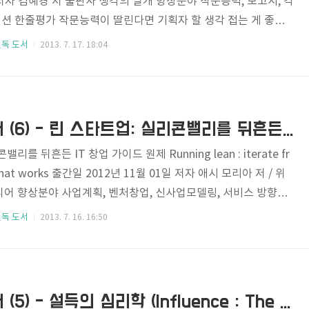
일 저자 김혜경 저 출판사 생각의 날개 향상분야 작문능력, 보고서, 각
션 한줄평가 작문능력이 딸린다면 기획자 할 생각 접는 게 좋을
88996300731 제가 지금까지 웹기획 강좌를 진행하면서 가장 중요한
필독 도서
2013. 7. 17. 18:04
하나가 바로 작문 능력인데, '기획자가 UI나 UX.. IA 같은 거 잘
 작문능력이야?' 하고 반문하시는 경우도 있습니다만... 글쓰기
쳐서 활용되는 기반 능력으로, 보고서나 회의록.. 이메일.. 기획서
은 영역은 전혀 없다고 해도 과언이 아닌데요. 그럼..
기획자 필독도서 (6) - 린 스타트업: 실리콘밸리를 뒤흔든 IT 창업 가이드
를 뒤흔든 IT 창업 가이드 원제 Running lean : iterate fr
an that works 출간일 2012년 11월 01일 저자 애시 모리아 저 / 위
디어 향상분야 사업계획, 벤처창업, 신사업모델링, 서비스 방향성
.. 번역이 안습.. ISBN-13 9788979149692 저도 2000년
필독 도서
2013. 7. 16. 16:50
즈음 두 어번 가량의 소규모 창업을 하면서, 성공과 실패를 맛본 경
방향으로 이어진 사업의 케이스를 보자면, 대체적으로 이 책에서
으로 따라간 경우이며, 실패한 경우는 이 책에서 좋지 않은 방향
습했을 때 였습니다. ..
기획자 필독도서 (5) - 설득의 심리학 (Influence : The Psychology of Persuasion)