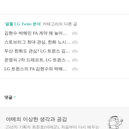
'
열혈 LG Twins 분석
' 카테고리의 다른 글
김현수·박해민 FA 계약 왜 늦어질까? LG 트윈스 협상 지연의 모든 이유
(0)
스토브리그 최대 관심, 한화 노시환 장기계약 시나리오 총정리
(0)
두산·한화도 관심? LG 트윈스 김현수·박해민 FA 상황 한눈에 보기
(0)
운명의 2차 드래프트, LG 트윈스의 보호선수 예상은?
(0)
LG 트윈스의 FA 김현수와 박해민의 재계약 전망은?
(0)
댓글
야메의 이상한 생각과 공감
25년차 기획자 최준호(야메군), 처음부터 다시 배우는