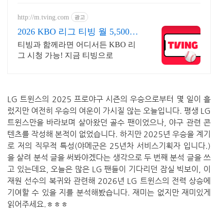
면? 안정적인 그립감의 장갑으로 실
력 향상을 도와줘요.
http://m.tving.com
광고
2026 KBO 리그 티빙 월 5,500원
부터
티빙과 함께라면 어디서든 KBO 리
그 시청 가능! 지금 티빙으로
LG 트윈스의 2025 프로야구 시즌의 우승으로부터 몇 일이 흘
렀지만 여전히 우승의 여운이 가시질 않는 오늘입니다. 평생 LG
트윈스만을 바라보며 살아왔던 골수 팬이었으나, 야구 관련 콘
텐츠를 작성해 본적이 없었습니다. 하지만 2025년 우승을 계기
로 저의 직무적 특성(야메군은 25년차 서비스기획자 입니다.)
을 살려 분석 글을 써봐야겠다는 생각으로 두 번째 분석 글을 쓰
고 있는데요, 오늘은 많은 LG 팬들이 기다리던 잠실 빅보이, 이
재원 선수의 복귀와 관련해 2026년 LG 트윈스의 전력 상승에
기여할 수 있을 지를 분석해봤습니다. 재미는 없지만 재미있게
읽어주세요.ㅎㅎㅎ