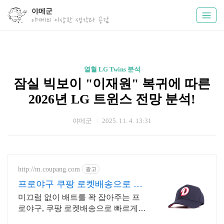
야메군
야메의 이상한 생각과 공감
열혈 LG Twins 분석
잠실 빅보이 "이재원" 복귀에 따른
2026년 LG 트윈스 전망 분석!
야메군
2025. 11. 4. 13:31
http://m.coupang.com
광고
프로야구 쿠팡 로켓배송으로 바
로 만나요
미끄럼 없이 배트를 꽉 잡아주는 프
로야구, 쿠팡 로켓배송으로 빠르게
경험하세요! 정확한 타격을 원한다