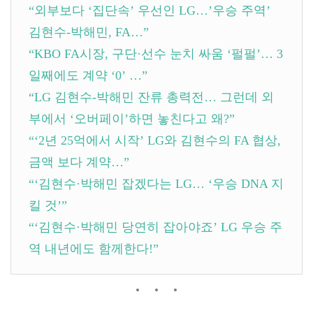
“외부보다 ‘집단속’ 우선인 LG…’우승 주역’
김현수-박해민, FA…”
“KBO FA시장, 구단·선수 눈치 싸움 ‘펄펄’… 3
일째에도 계약 ‘0’ …”
“LG 김현수-박해민 잔류 총력전… 그런데 외
부에서 ‘오버페이’하면 놓친다고 왜?”
“‘2년 25억에서 시작’ LG와 김현수의 FA 협상,
금액 보다 계약…”
“‘김현수·박해민 잡겠다는 LG… ‘우승 DNA 지
킬 것’”
“‘김현수·박해민 당연히 잡아야죠’ LG 우승 주
역 내년에도 함께한다!”