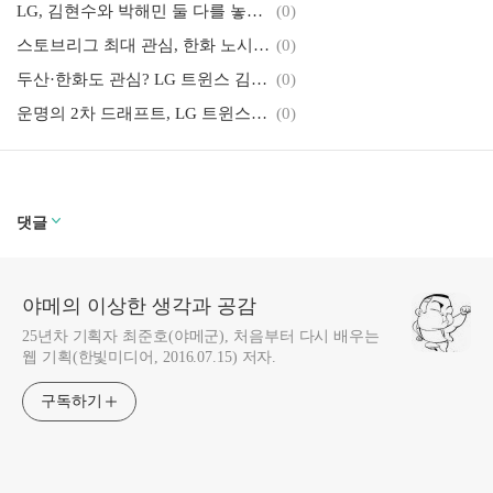
LG, 김현수와 박해민 둘 다를 놓칠 수 있다고?!
(0)
스토브리그 최대 관심, 한화 노시환 장기계약 시나리오 총정리
(0)
두산·한화도 관심? LG 트윈스 김현수·박해민 FA 상황 한눈에 보기
(0)
운명의 2차 드래프트, LG 트윈스의 보호선수 예상은?
(0)
댓글
야메의 이상한 생각과 공감
25년차 기획자 최준호(야메군), 처음부터 다시 배우는
웹 기획(한빛미디어, 2016.07.15) 저자.
구독하기