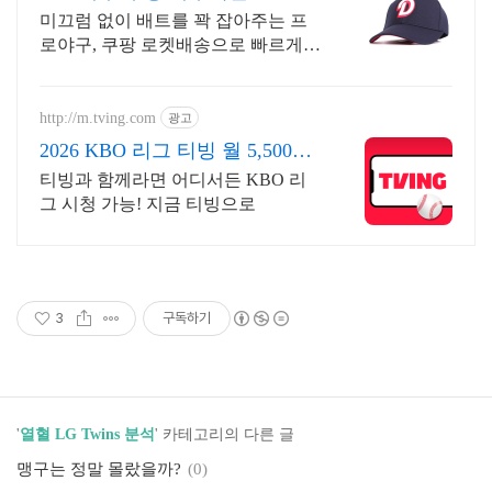
시적립 혜택
미끄럼 없이 배트를 꽉 잡아주는 프
로야구, 쿠팡 로켓배송으로 빠르게
경험하세요! 야구하는 내내 손이 편
안해야죠! 가볍고 유연한 장갑으로
훈련에 집중하세요.
http://m.tving.com
광고
2026 KBO 리그 티빙 월 5,500원
부터
티빙과 함께라면 어디서든 KBO 리
그 시청 가능! 지금 티빙으로
3
구독하기
'
열혈 LG Twins 분석
' 카테고리의 다른 글
맹구는 정말 몰랐을까?
(0)