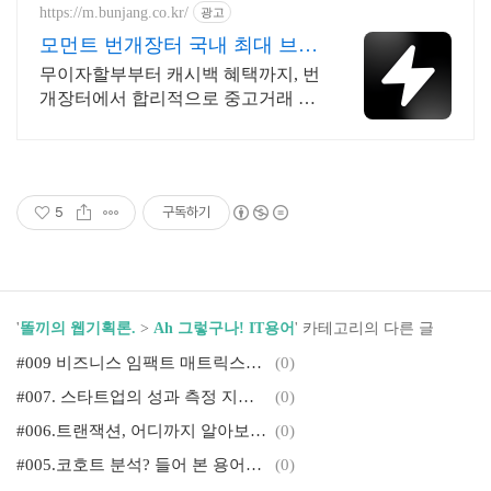
https://m.bunjang.co.kr/
광고
모먼트 번개장터 국내 최대 브랜
드 중고거래
무이자할부부터 캐시백 혜택까지, 번
개장터에서 합리적으로 중고거래 하
세요 전국 각지에서 올라오는 전국구
최다 상품 매일 10만 개 이상의 신규
상품 업로드
5
구독하기
'
똘끼의 웹기획론.
>
Ah 그렇구나! IT용어
' 카테고리의 다른 글
#009 비즈니스 임팩트 매트릭스가 뭔가요?
(0)
#007. 스타트업의 성과 측정 지표, AARRR를 알아볼까요?
(0)
#006.트랜잭션, 어디까지 알아보셨어요?
(0)
#005.코호트 분석? 들어 본 용어인데, 잘 모르겠어요.
(0)