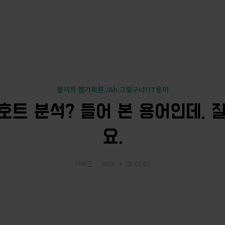
똘끼의 웹기획론./Ah 그렇구나! IT용어
코호트 분석? 들어 본 용어인데, 
요.
야메군
2023. 4. 28. 07:02