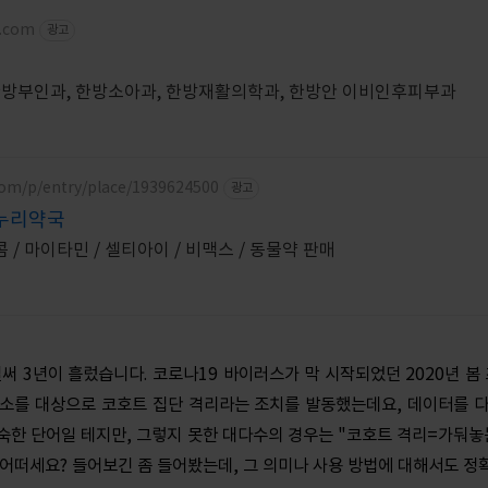
a.com
광고
 한방부인과, 한방소아과, 한방재활의학과, 한방안 이비인후피부과
com/p/entry/place/1939624500
광고
누리약국
효천지구 위치 글루콤 / 마이타민 / 셀티아이 / 비맥스 / 동물약 판매
써 3년이 흘렀습니다. 코로나19 바이러스가 막 시작되었던 2020년 봄
소를 대상으로 코호트 집단 격리라는 조치를 발동했는데요, 데이터를 
숙한 단어일 테지만, 그렇지 못한 대다수의 경우는 "코호트 격리=가둬놓
 어떠세요? 들어보긴 좀 들어봤는데, 그 의미나 사용 방법에 대해서도 정