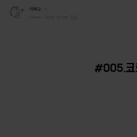
야메군
야메의 이상한 생각과 공감
#005.