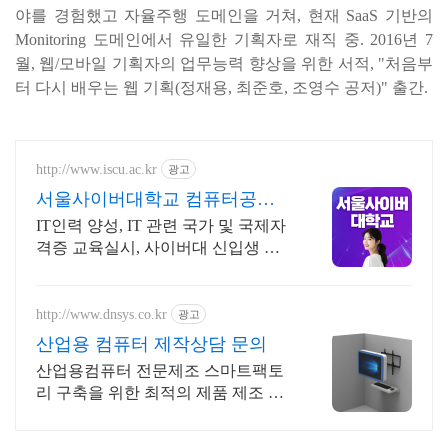
야를 경험했고 자율주행 도메인을 거쳐, 현재 SaaS 기반의
Monitoring 도메인에서 유일한 기획자로 재직 중. 2016년 7
월, 웹/모바일 기획자의 업무능력 향상을 위한 서적, "처음부
터 다시 배우는 웹 기획(정재용, 최준호, 조영수 공저)" 출간.
http://www.iscu.ac.kr
광고
서울사이버대학교 컴퓨터공학
과 2026 가을학기 신편입생
IT인력 양성, IT 관련 국가 및 국제자
격증 교육실시, 사이버대 신입생 수 1
위 장학금 지급 1위, 학사 석사 박사
온라인복수학위까지
http://www.dnsys.co.kr
광고
산업용 컴퓨터 제작상담 문의
산업용컴퓨터 전문제조 스마트팩토
리 구축을 위한 최적의 제품 제조 생
산 디앤시스