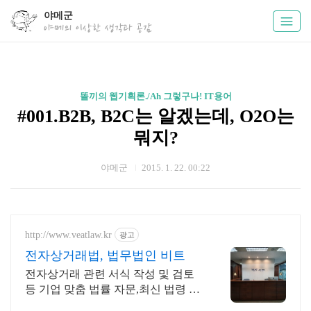
야메군
야메의 이상한 생각과 공감
똘끼의 웹기획론./Ah 그렇구나! IT용어
#001.B2B, B2C는 알겠는데, O2O는
뭐지?
야메군
2015. 1. 22. 00:22
http://www.veatlaw.kr
광고
전자상거래법, 법무법인 비트
전자상거래 관련 서식 작성 및 검토
등 기업 맞춤 법률 자문,최신 법령 대
응 지원