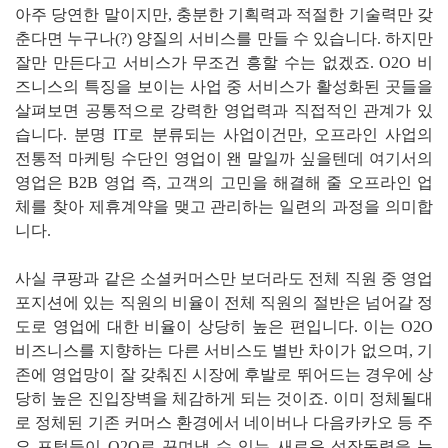
아주 당연한 말이지만, 충분한 기획력과 적절한 기술력만 갖
춘다면 누구나(?) 양질의 서비스를 만들 수 있습니다. 하지만
잘만 만든다고 서비스가 무조건 흥할 수는 없겠죠. O2O 비
즈니스의 특징을 보이는 사업 중 서비스가 활성화된 곳들을
살펴보면 공통적으로 강력한 영업력과 직접적인 관계가 있
습니다. 분명 IT로 분류되는 사업이건만, 오프라인 사업의
전통적 마케팅 수단인 영업이 왠 말일까 싶을텐데 여기서의
영업은 B2B 영업 즉, 고객의 고민을 해결해 줄 오프라인 업
체를 찾아 제휴계약을 맺고 관리하는 일련의 과정을 의미합
니다.
사실 쿠팡과 같은 소셜커머스만 보더라도 전체 직원 중 영업
포지션에 있는 직원의 비율이 전체 직원의 절반은 넘어갈 정
도로 영업에 대한 비율이 상당히 높은 편입니다. 이는 O2O
비즈니스를 지향하는 다른 서비스도 별반 차이가 없으며, 기
존에 영업망이 잘 갖춰진 시장에 후발로 뛰어드는 경우에 상
당히 높은 진입장벽을 체감하게 되는 것이죠. 이미 정체될대
로 정체된 기존 커머스 환경에서 네이버나 다음카카오 등 주
요 포털들이 O2O로 꾸며낼 수 있는 새로운 성장동력을 눈