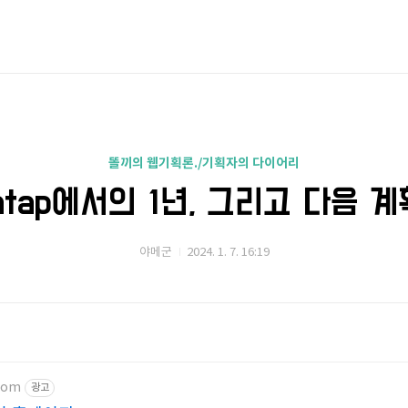
똘끼의 웹기획론./기획자의 다이어리
atap에서의 1년, 그리고 다음 계
야메군
2024. 1. 7. 16:19
.com
광고