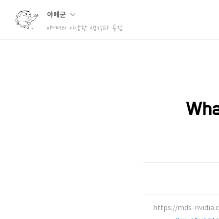
야메군
야메의 이상한 생각과 공감
Wh
https://mds-nvidia