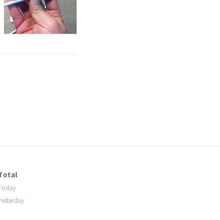
Total
Today
Yesterday