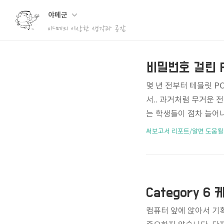
야메군
야메의 이상한 생각과 공감
비밀번호 걸린 P
몇 년 전부터 테블릿 
서.. 과거처럼 무거운 
는 학생들이 점차 늘어
니... 북스캔 업체에서
써보고서 리포트/알면 도움될
때, 인쇄제한을 걸어놓
편한 게 아닙니다. 때
고민을 해소해줄 수 있는 P
요! 사용방법은 매우 간
Category 6
성도 뛰어난..
컴퓨터 앞에 앉아서 기획