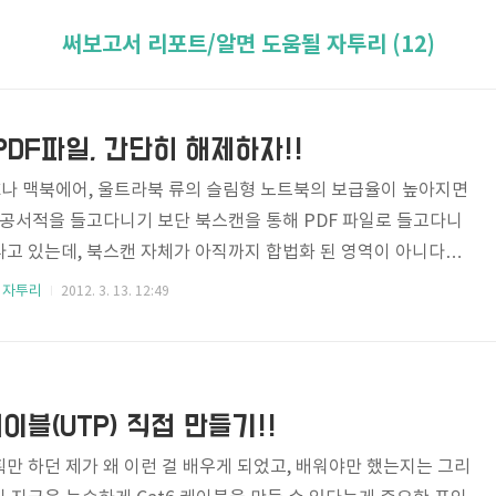
써보고서 리포트/알면 도움될 자투리 (12)
DF파일, 간단히 해제하자!!
PC나 맥북에어, 울트라북 류의 슬림형 노트북의 보급율이 높아지면
전공서적을 들고다니기 보단 북스캔을 통해 PDF 파일로 들고다니
나고 있는데, 북스캔 자체가 아직까지 합법화 된 영역이 아니다보
는 저작권을 준수하기 위해 북스캔한 이미지를 PDF파일로 제작할
 자투리
2012. 3. 13. 12:49
는 경우가 많다보니 한 두 페이지 참고으로 인쇄하는 것도 여간 불
문에 이런 불편함을 해소하려고 여기저기 찾아보다보니, 마침 이런
rofPDF Protection Manager 이란 프로그램이 눈에 띄더군
편한 편인데, 대략 3초 이내에 비밀번호를 무력화 시킬만큼 사용
 케이블(UTP) 직접 만들기!!
만 하던 제가 왜 이런 걸 배우게 되었고, 배워야만 했는지는 그리