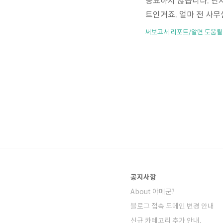
중요하지 않습니다. 단지
트인거죠. 얼마 전 사무
Cat5e을 Cat6 케이
써보고서 리포트/알면 도움될
인터넷 환경(다운로드 기준
고 있습니다. Categor
선의 갯수가 다를 뿐만 
150퍼센트 향상된 250
공지사항
About 야메군?
블로그 접속 도메인 변경 안내
신규 카테고리 추가 안내.