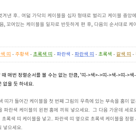
벗겨낸 후.. 여덟 가닥의 케이블을 십자 형태로 벌리고 케이블 중앙에
다음, 꼬여있는 케이블을 일자로 반듯하게 편 후, 다음의 순서대로 케
색 띠
-
주황색
-
초록색 띠
-
파란색
-
파란색 띠
-
초록색
-
갈색 띠
-
 매번 정렬순서를 볼 수는 없는 만큼, '띠->색>->띠->색->띠->색
 없을 듯 하네요.
색 띠가 들어간 케이블을 첫 번째 그림의 우측에 있는 부속을 홈이 없는
을 파란색 케이블의 왼편 홈에 끼워 넣으세요. 그 다음 가운데 세로
초록색 띠 케이블을 넣고.. 파란색 띠 옆으로 초록색 케이블을 정렬 시
워 넣으세요.