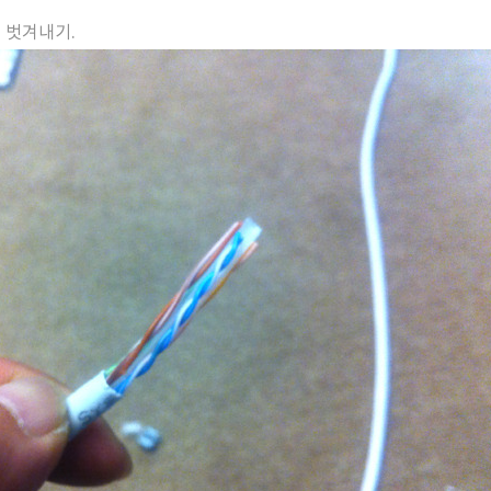
피 벗겨내기.