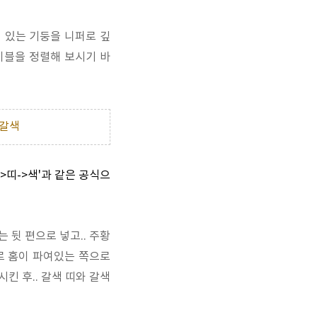
 있는 기둥을 니퍼로 깊
이블을 정렬해 보시기 바
갈색
->띠->색'과 같은 공식으
 뒷 편으로 넣고.. 주황
로 홈이 파여있는 쪽으로
킨 후.. 갈색 띠와 갈색