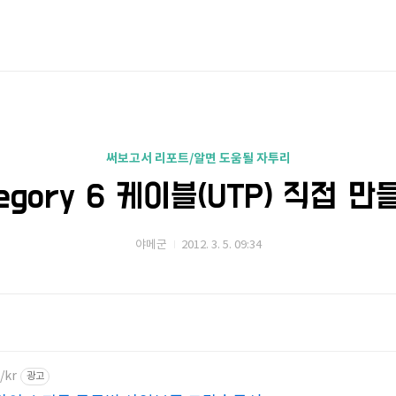
써보고서 리포트/알면 도움될 자투리
egory 6 케이블(UTP) 직접 만
야메군
2012. 3. 5. 09:34
/kr
광고