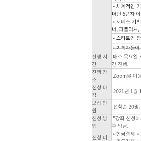
•
체계적인 기
더딘 5년차 
•
서비스 기획
너, 퍼블리셔,
•
스타트업 창
•
기획자들이 
진행 시
매주 목요일 오
간
간 진행.
진행 장
Zoom을 이
소
신청 마
2021년 1월 
감
모집 인
선착순 20명.
원
신
청 방
"강좌 신청하
법
후 입금.
•
현금결제 시
신청 비