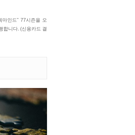
획마인드" 77시즌을 오
행합니다. (신용카드 결