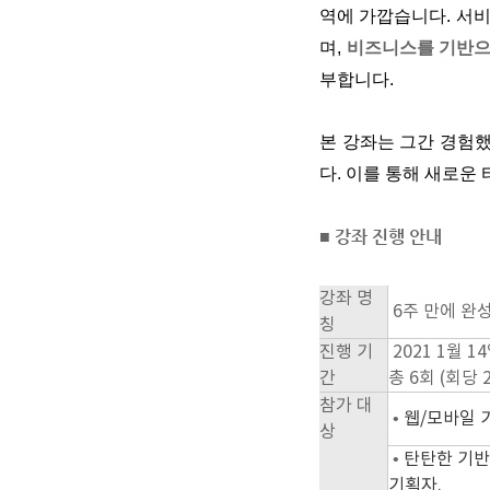
역에 가깝습니다. 서
며,
비즈니스를 기반으
부합니다.
본 강좌는 그간 경험
다. 이를 통해 새로운
■ 강좌 진행 안내
강좌 명
6주 만에 완
칭
진행 기
2021 1월 1
간
총 6회 (회당 
참가 대
•
웹/모바일 
상
•
탄탄한 기반
기획자.