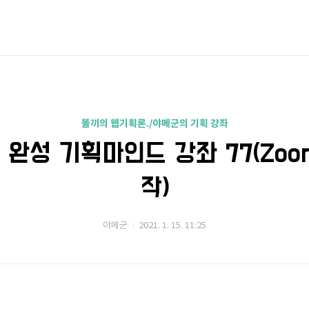
똘끼의 웹기획론./야메군의 기획 강좌
 완성 기획마인드 강좌 77(Zoom
작)
야메군
2021. 1. 15. 11:25