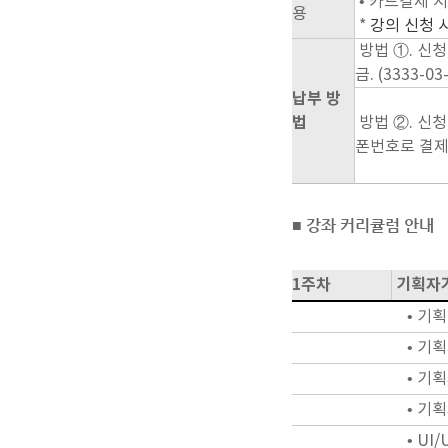
•
카드결제 시
용
*
강의 신청 
방
법 ①.
신청
금. (3333-0
납부 방
법
방법 ②.
신청
폰번호로 결제
■ 강좌 커리큘럼 안내
1주차
기획자가
• 기획
• 기획
• 기획
• 기획
• UI/