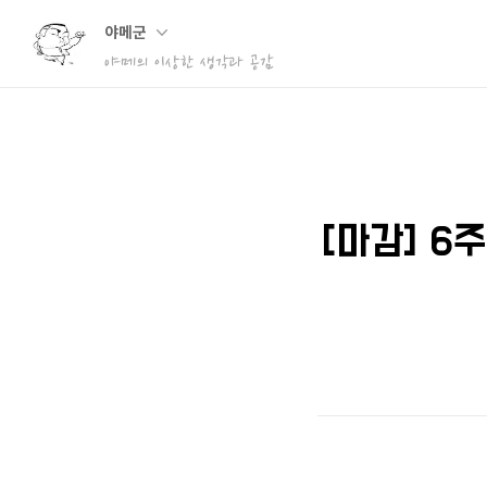
야메군
야메의 이상한 생각과 공감
[마감] 6주